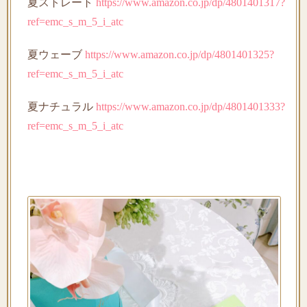
夏ストレート
https://www.amazon.co.jp/dp/4801401317?
ref=emc_s_m_5_i_atc
夏ウェーブ
https://www.amazon.co.jp/dp/4801401325?
ref=emc_s_m_5_i_atc
夏ナチュラル
https://www.amazon.co.jp/dp/4801401333?
ref=emc_s_m_5_i_atc