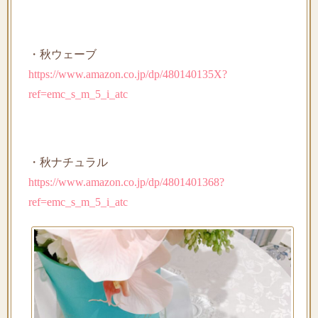
・秋ウェーブ
https://www.amazon.co.jp/dp/480140135X?
ref=emc_s_m_5_i_atc
・秋ナチュラル
https://www.amazon.co.jp/dp/4801401368?
ref=emc_s_m_5_i_atc