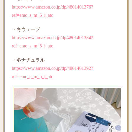
https://www.amazon.co.jp/dp/4801401376?
ref=emc_s_m_5_i_atc
・冬ウェーブ
https://www.amazon.co.jp/dp/4801401384?
ref=emc_s_m_5_i_atc
・冬ナチュラル
https://www.amazon.co.jp/dp/4801401392?
ref=emc_s_m_5_i_atc