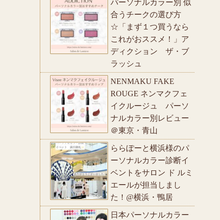
パーソナルカラー別 似
合うチークの選び方
☆「まず１つ買うなら
これがおススメ！」ア
ディクション ザ・ブ
ラッシュ
NENMAKU FAKE
ROUGE ネンマクフェ
イクルージュ パーソ
ナルカラー別レビュー
＠東京・青山
ららぽーと横浜様のパ
ーソナルカラー診断イ
ベントをサロン ド ルミ
エールが担当しまし
た！@横浜・鴨居
日本パーソナルカラー