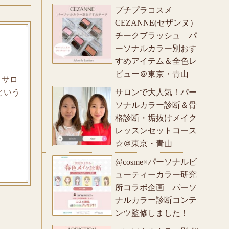
プチプラコスメ
CEZANNE(セザンヌ）
チークブラッシュ パ
ーソナルカラー別おす
すめアイテム＆全色レ
ビュー＠東京・青山
 サロ
サロンで大人気！パー
という
ソナルカラー診断＆骨
格診断・垢抜けメイク
レッスンセットコース
☆＠東京・青山
@cosme×パーソナルビ
ューティーカラー研究
所コラボ企画 パーソ
ナルカラー診断コンテ
ンツ監修しました！