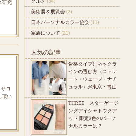
グルメ
(34)
ス研究
美術展＆展覧会
(2)
日本パーソナルカラー協会
(11)
家族について
(21)
人気の記事
骨格タイプ別ネックラ
インの選び方（ストレ
ート・ウェーブ・ナチ
ュラル）@東京・青山
 サロ
し頂い
THREE スターゲージ
ングアイシャドウクア
ッド 限定2色のパーソ
ナルカラーは？