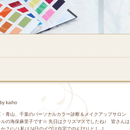
y kaiho
京・青山、千葉のパーソナルカラー診断＆メイクアップサロン
ルの海保麻里子です☆ 先日はクリスマスでしたね♪ 皆さん
？(^-^) 私は24日のイヴは自宅でのんびりと […]