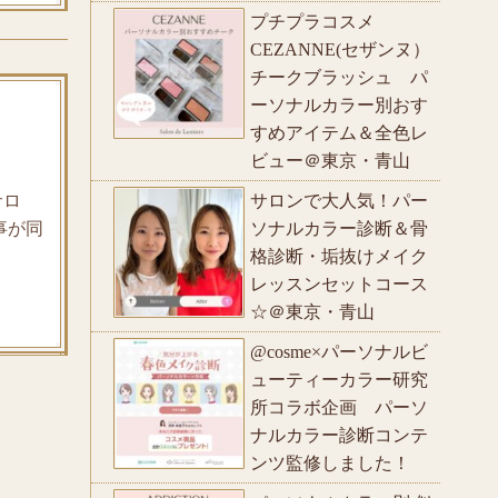
プチプラコスメ
CEZANNE(セザンヌ）
チークブラッシュ パ
ーソナルカラー別おす
すめアイテム＆全色レ
ビュー＠東京・青山
サロ
サロンで大人気！パー
事が同
ソナルカラー診断＆骨
格診断・垢抜けメイク
レッスンセットコース
☆＠東京・青山
@cosme×パーソナルビ
ューティーカラー研究
所コラボ企画 パーソ
ナルカラー診断コンテ
ンツ監修しました！