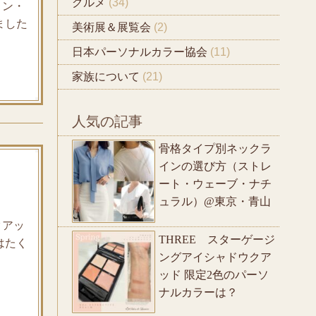
グルメ
(34)
ロン・
ました
美術展＆展覧会
(2)
日本パーソナルカラー協会
(11)
家族について
(21)
人気の記事
骨格タイプ別ネックラ
インの選び方（ストレ
ート・ウェーブ・ナチ
ュラル）@東京・青山
クアッ
THREE スターゲージ
はたく
ングアイシャドウクア
ッド 限定2色のパーソ
ナルカラーは？