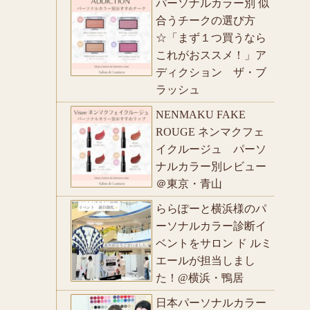
パーソナルカラー別 似
合うチークの選び方
☆「まず１つ買うなら
これがおススメ！」ア
ディクション ザ・ブ
ラッシュ
NENMAKU FAKE
ROUGE ネンマクフェ
イクルージュ パーソ
ナルカラー別レビュー
＠東京・青山
ららぽーと横浜様のパ
ーソナルカラー診断イ
ベントをサロン ド ルミ
エールが担当しまし
た！@横浜・鴨居
日本パーソナルカラー