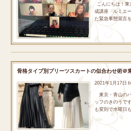
こんにちは！東
成講座 ルミエ
た緊急事態宣言を
骨格タイプ別プリーツスカートの似合わせ術＠
2021年1月17日 by 
東京・青山のパ
ッフのきのうです
も変則で水曜日も出