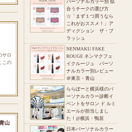
パーソナルカラー別 似
合うチークの選び方
☆「まず１つ買うなら
これがおススメ！」ア
ディクション ザ・ブ
ラッシュ
NENMAKU FAKE
のサロ
ROUGE ネンマクフェ
ここの
イクルージュ パーソ
ナルカラー別レビュー
＠東京・青山
ららぽーと横浜様のパ
ーソナルカラー診断イ
ベントをサロン ド ルミ
エールが担当しまし
た！@横浜・鴨居
青山
日本パーソナルカラー