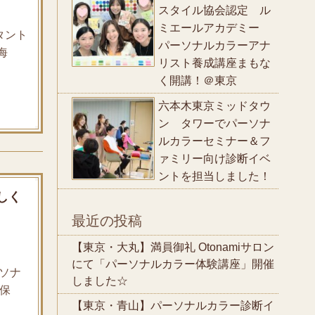
スタイル協会認定 ル
ミエールアカデミー
タント
パーソナルカラーアナ
海
リスト養成講座まもな
く開講！＠東京
六本木東京ミッドタウ
ン タワーでパーソナ
ルカラーセミナー＆フ
ァミリー向け診断イベ
ントを担当しました！
しく
最近の投稿
【東京・大丸】満員御礼 Otonamiサロン
にて「パーソナルカラー体験講座」開催
ーソナ
しました☆
海保
【東京・青山】パーソナルカラー診断イ