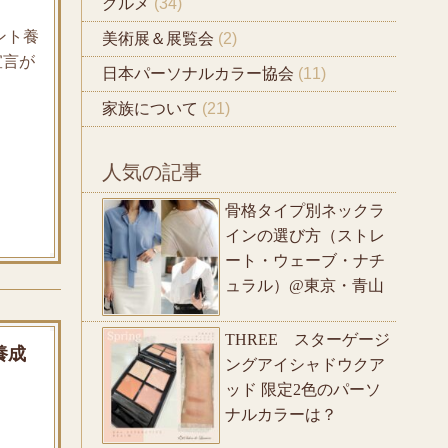
グルメ
(34)
ント養
美術展＆展覧会
(2)
宣言が
日本パーソナルカラー協会
(11)
家族について
(21)
人気の記事
骨格タイプ別ネックラ
インの選び方（ストレ
ート・ウェーブ・ナチ
ュラル）@東京・青山
THREE スターゲージ
養成
ングアイシャドウクア
ッド 限定2色のパーソ
ナルカラーは？