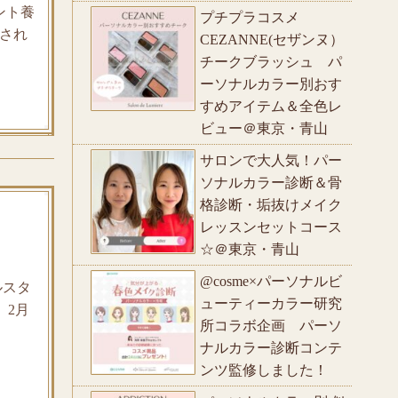
ント養
プチプラコスメ
され
CEZANNE(セザンヌ）
チークブラッシュ パ
ーソナルカラー別おす
すめアイテム＆全色レ
ビュー＠東京・青山
サロンで大人気！パー
ソナルカラー診断＆骨
格診断・垢抜けメイク
レッスンセットコース
☆＠東京・青山
@cosme×パーソナルビ
ルスタ
ューティーカラー研究
、2月
所コラボ企画 パーソ
ナルカラー診断コンテ
ンツ監修しました！