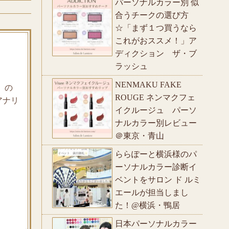
パーソナルカラー別 似
合うチークの選び方
☆「まず１つ買うなら
これがおススメ！」ア
ディクション ザ・ブ
ラッシュ
NENMAKU FAKE
」の
ROUGE ネンマクフェ
アナリ
イクルージュ パーソ
ナルカラー別レビュー
＠東京・青山
ららぽーと横浜様のパ
ーソナルカラー診断イ
ベントをサロン ド ルミ
エールが担当しまし
た！@横浜・鴨居
日本パーソナルカラー