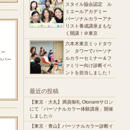
スタイル協会認定 ル
ミエールアカデミー
パーソナルカラーアナ
リスト養成講座まもな
く開講！＠東京
六本木東京ミッドタウ
ン タワーでパーソナ
エー
ルカラーセミナー＆フ
やパー
ァミリー向け診断イベ
ントを担当しました！
最近の投稿
【東京・大丸】満員御礼 Otonamiサロン
にて「パーソナルカラー体験講座」開催
しました☆
【東京・青山】パーソナルカラー診断イ