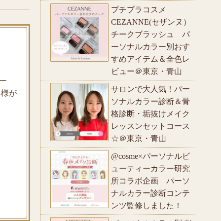
プチプラコスメ
CEZANNE(セザンヌ）
チークブラッシュ パ
ーソナルカラー別おす
すめアイテム＆全色レ
ビュー＠東京・青山
ー
サロンで大人気！パー
客様が
ソナルカラー診断＆骨
格診断・垢抜けメイク
レッスンセットコース
☆＠東京・青山
@cosme×パーソナルビ
ューティーカラー研究
所コラボ企画 パーソ
ナルカラー診断コンテ
ンツ監修しました！