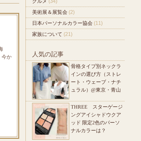
グルメ
(34)
美術展＆展覧会
(2)
日本パーソナルカラー協会
(11)
家族について
(21)
海
人気の記事
、今か
骨格タイプ別ネックラ
インの選び方（ストレ
ート・ウェーブ・ナチ
ュラル）@東京・青山
THREE スターゲージ
ングアイシャドウクア
ッド 限定2色のパーソ
ナルカラーは？