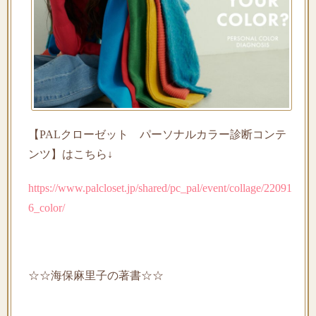
【
PAL
クローゼット パーソナルカラー診断コンテ
ンツ】はこちら
↓
https://www.palcloset.jp/shared/pc_pal/event/collage/22091
6_color/
☆☆
海保麻里子の著書
☆☆