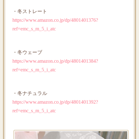
・冬ストレート
https://www.amazon.co.jp/dp/4801401376?
ref=emc_s_m_5_i_atc
・冬ウェーブ
https://www.amazon.co.jp/dp/4801401384?
ref=emc_s_m_5_i_atc
・冬ナチュラル
https://www.amazon.co.jp/dp/4801401392?
ref=emc_s_m_5_i_atc