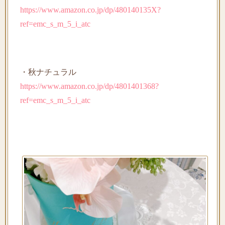
https://www.amazon.co.jp/dp/480140135X?
ref=emc_s_m_5_i_atc
・秋ナチュラル
https://www.amazon.co.jp/dp/4801401368?
ref=emc_s_m_5_i_atc