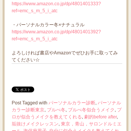
https://www.amazon.co.jp/dp/4801401333?
ref=emc_s_m_5_i_atc
・パーソナルカラー冬×ナチュラル
https://www.amazon.co.jp/dp/4801401392?
ref=emc_s_m_5_i_atc
よろしければ書店やAmazonでぜひお手に取ってみ
てください☆
Post Tagged with
パーソナルカラー診断
,
パーソナル
カラー診断東京
,
ブルべ冬
,
ブルべ冬似合うメイク
,
プ
ロが似合うメイクを教えてくれる
,
劇的before after
,
垢抜けメイクレッスン
,
東京，青山，サロンドルミエ
ール
,
海保麻里子
,
自分に似合うメイクを教えてくれ