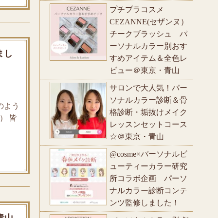
プチプラコスメ
CEZANNE(セザンヌ）
チークブラッシュ パ
ーソナルカラー別おす
まし
すめアイテム＆全色レ
ビュー＠東京・青山
サロンで大人気！パー
ソナルカラー診断＆骨
のよう
格診断・垢抜けメイク
） 皆
レッスンセットコース
☆＠東京・青山
@cosme×パーソナルビ
ューティーカラー研究
所コラボ企画 パーソ
ナルカラー診断コンテ
ンツ監修しました！
青山