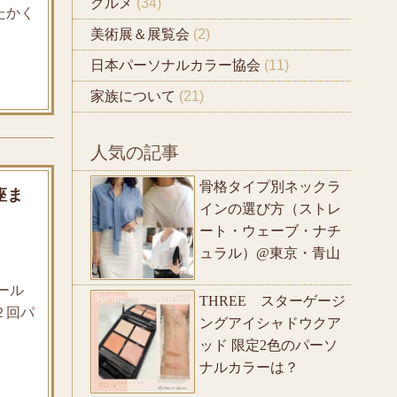
グルメ
(34)
たかく
美術展＆展覧会
(2)
日本パーソナルカラー協会
(11)
家族について
(21)
人気の記事
骨格タイプ別ネックラ
座ま
インの選び方（ストレ
ート・ウェーブ・ナチ
ュラル）@東京・青山
ール
THREE スターゲージ
２回パ
ングアイシャドウクア
ッド 限定2色のパーソ
ナルカラーは？