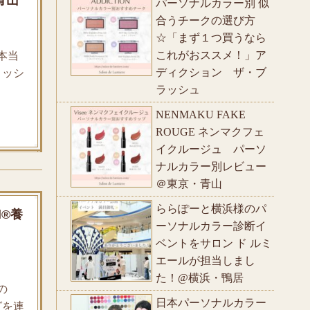
パーソナルカラー別 似
合うチークの選び方
☆「まず１つ買うなら
これがおススメ！」ア
本当
ディクション ザ・ブ
ィッシ
ラッシュ
NENMAKU FAKE
ROUGE ネンマクフェ
イクルージュ パーソ
ナルカラー別レビュー
＠東京・青山
ららぽーと横浜様のパ
l®養
ーソナルカラー診断イ
ベントをサロン ド ルミ
エールが担当しまし
た！@横浜・鴨居
の
日本パーソナルカラー
グを連